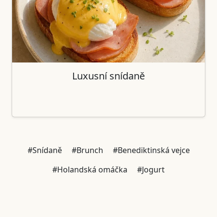
Luxusní snídaně
#Snídaně
#Brunch
#Benediktinská vejce
#Holandská omáčka
#Jogurt