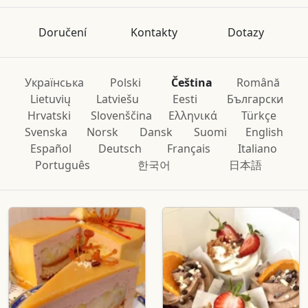
Doručení
Kontakty
Dotazy
Українська
Polski
Čeština
Română
Lietuvių
Latviešu
Eesti
Български
Hrvatski
Slovenščina
Ελληνικά
Türkçe
Svenska
Norsk
Dansk
Suomi
English
Español
Deutsch
Français
Italiano
Português
한국어
日本語