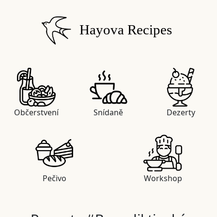
Hayova Recipes
Občerstvení
Snídaně
Dezerty
Pečivo
Workshop