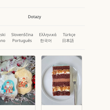
Dotazy
ski
Slovenščina
Ελληνικά
Türkçe
iano
Português
한국어
日本語