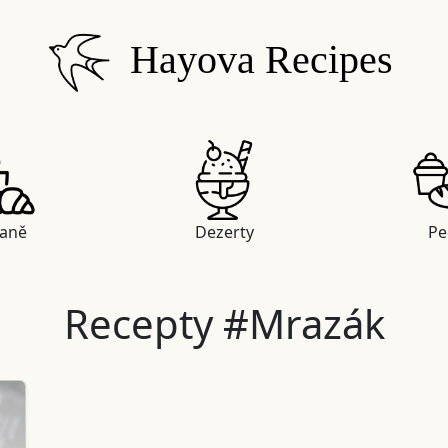
Hayova Recipes
daně
Dezerty
Pe
Recepty #Mrazák