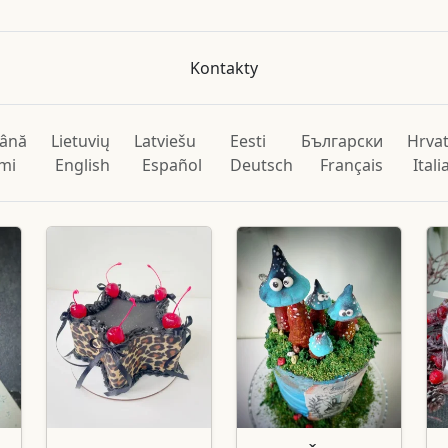
Kontakty
ână
Lietuvių
Latviešu
Eesti
Български
Hrvat
mi
English
Español
Deutsch
Français
Ital