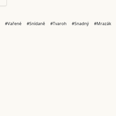
#Vařené
#Snídaně
#Tvaroh
#Snadný
#Mrazák