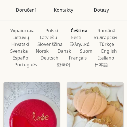
Doručení
Kontakty
Dotazy
Українська
Polski
Čeština
Română
Lietuvių
Latviešu
Eesti
Български
Hrvatski
Slovenščina
Ελληνικά
Türkçe
Svenska
Norsk
Dansk
Suomi
English
Español
Deutsch
Français
Italiano
Português
한국어
日本語