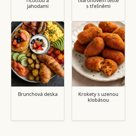
ricottou a
tvarohovém těstě
jahodami
s třešněmi
Brunchová deska
Krokety s uzenou
klobásou