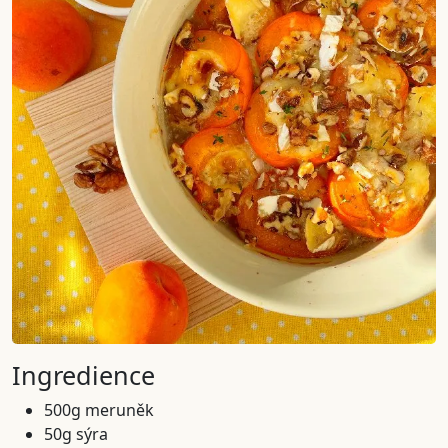
Ingredience
500g meruněk
50g sýra