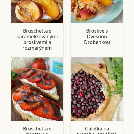
Bruschetta s
Broskve s
karamelizovanými
Ovesnou
broskvemi a
Drobenkou
rozmarýnem
Bruschetta s
Galetka na