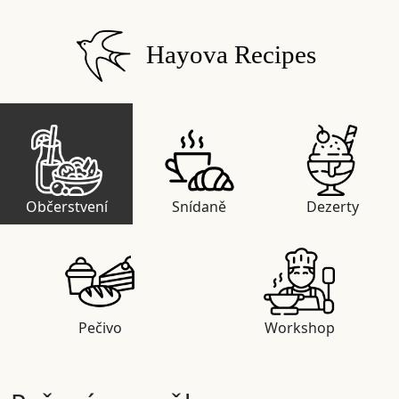
Hayova Recipes
Občerstvení
Snídaně
Dezerty
Pečivo
Workshop