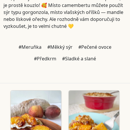
je prostě kouzlo! 🥰 Místo camembertu můžete použít
sýr typu gorgonzola, místo vlašských oříšků — mandle
nebo lískové ořechy. Ale rozhodně vám doporučuji to
vyzkoušet, je to velmi chutné 💛
#Meruňka
#Měkký sýr
#Pečené ovoce
#Předkrm
#Sladké a slané