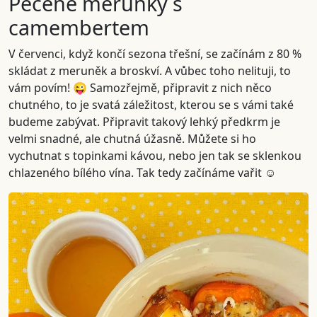
Pečené meruňky s
camembertem
V červenci, když končí sezona třešní, se začínám z 80 %
skládat z meruněk a broskví. A vůbec toho nelituji, to
vám povím! 😜 Samozřejmě, připravit z nich něco
chutného, to je svatá záležitost, kterou se s vámi také
budeme zabývat. Připravit takový lehký předkrm je
velmi snadné, ale chutná úžasně. Můžete si ho
vychutnat s topinkami kávou, nebo jen tak se sklenkou
chlazeného bílého vína. Tak tedy začínáme vařit ☺️