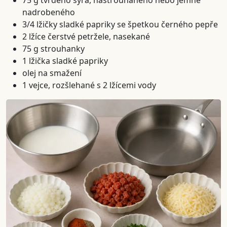
75 g tvrdého sýra, nastrouhaného nebo jemně
nadrobeného
3/4 lžičky sladké papriky se špetkou černého pepře
2 lžíce čerstvé petržele, nasekané
75 g strouhanky
1 lžička sladké papriky
olej na smažení
1 vejce, rozšlehané s 2 lžícemi vody