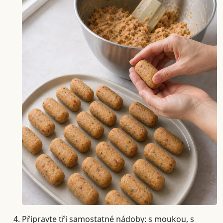
Připravte tři samostatné nádoby: s moukou, s