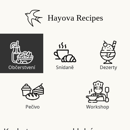
Hayova Recipes
Občerstvení
Snídaně
Dezerty
Pečivo
Workshop