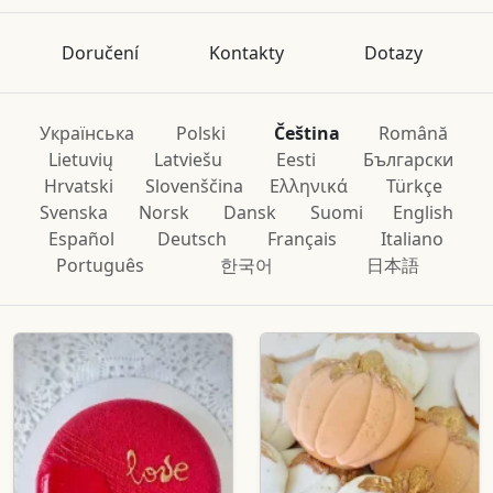
Doručení
Kontakty
Dotazy
Українська
Polski
Čeština
Română
Lietuvių
Latviešu
Eesti
Български
Hrvatski
Slovenščina
Ελληνικά
Türkçe
Svenska
Norsk
Dansk
Suomi
English
Español
Deutsch
Français
Italiano
Português
한국어
日本語