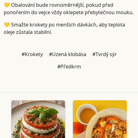
💛 Obalování bude rovnoměrnější, pokud před
ponořením do vejce vždy oklepete přebytečnou mouku.
💛 Smažte krokety po menších dávkách, aby teplota
oleje zůstala stabilní.
#Krokety
#Uzená klobása
#Tvrdý sýr
#Předkrm