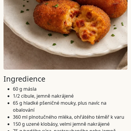
Ingredience
60 g másla
1/2 cibule, jemně nakrájené
65 g hladké pšeničné mouky, plus navíc na
obalování
360 ml plnotučného mléka, ohřátého téměř k varu
150 g uzené klobásy, velmi jemně nakrájené