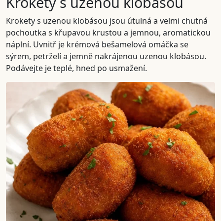
Krokety s uzenou klobásou
Krokety s uzenou klobásou jsou útulná a velmi chutná
pochoutka s křupavou krustou a jemnou, aromatickou
náplní. Uvnitř je krémová bešamelová omáčka se
sýrem, petrželí a jemně nakrájenou uzenou klobásou.
Podávejte je teplé, hned po usmažení.