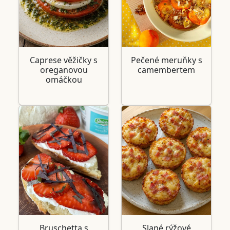
Caprese věžičky s
Pečené meruňky s
oreganovou
camembertem
omáčkou
Bruschetta s
Slané rýžové