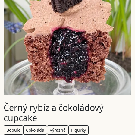
Černý rybíz a čokoládový
cupcake
Bobule
Čokoláda
Výrazné
Figurky