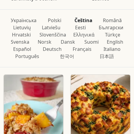
Українська
Polski
Čeština
Română
Lietuvių
Latviešu
Eesti
Български
Hrvatski
Slovenščina
Ελληνικά
Türkçe
Svenska
Norsk
Dansk
Suomi
English
Español
Deutsch
Français
Italiano
Português
한국어
日本語