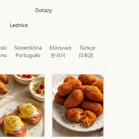
Dotazy
Lednice
ski
Slovenščina
Ελληνικά
Türkçe
iano
Português
한국어
日本語