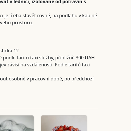
vat v lednici, izolované od potravin s
ci je třeba stavět rovně, na podlahu v kabině
vého prostoru.
sticka 12
 podle tarifu taxi služby, přibližně 300 UAH
 závisí na vzdálenosti. Podle tarifů taxi
out osobně v pracovní době, po předchozí