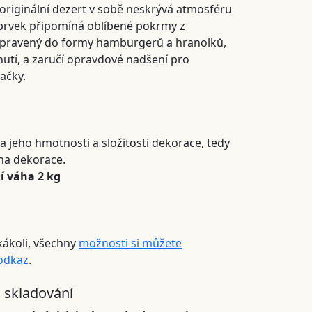
originální dezert v sobě neskrývá atmosféru
 prvek připomíná oblíbené pokrmy z
 upravený do formy hamburgerů a hranolků,
hutí, a zaručí opravdové nadšení pro
ačky.
a jeho hmotnosti a složitosti dekorace, tedy
na dekorace.
í váha 2 kg
kákoli, všechny
možnosti si můžete
 odkaz
.
 skladování