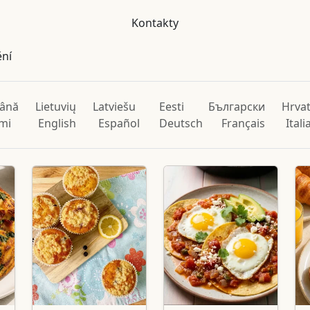
Kontakty
ění
ână
Lietuvių
Latviešu
Eesti
Български
Hrvat
mi
English
Español
Deutsch
Français
Ital