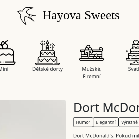
Hayova Sweets
Mini
Dětské dorty
Mužské,
Svat
Firemní
Dort McDon
Humor
Elegantní
Výrazné
Dort McDonald's. Pokud mil