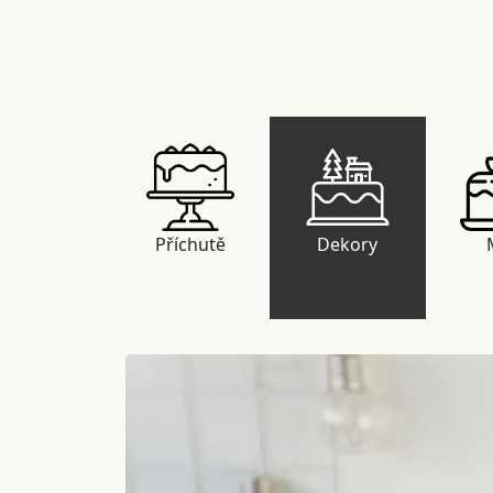
Příchutě
Dekory