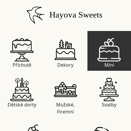
Hayova Sweets
Příchutě
Dekory
Mini
Dětské dorty
Mužské,
Svatby
Firemní