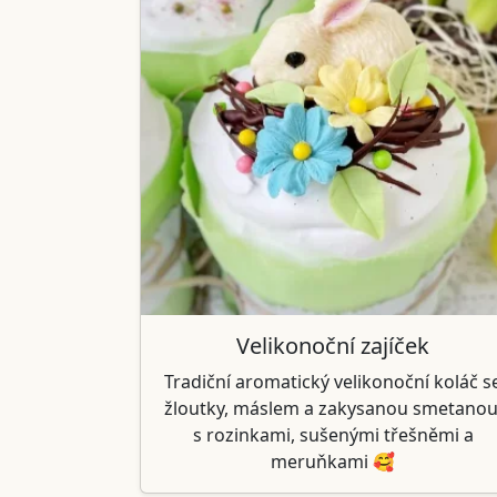
Velikonoční zajíček
Tradiční aromatický velikonoční koláč s
žloutky, máslem a zakysanou smetanou
s rozinkami, sušenými třešněmi a
meruňkami 🥰