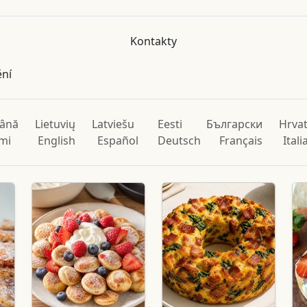
Kontakty
ění
ână
Lietuvių
Latviešu
Eesti
Български
Hrvat
mi
English
Español
Deutsch
Français
Ital