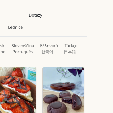
Dotazy
Lednice
ski
Slovenščina
Ελληνικά
Türkçe
iano
Português
한국어
日本語