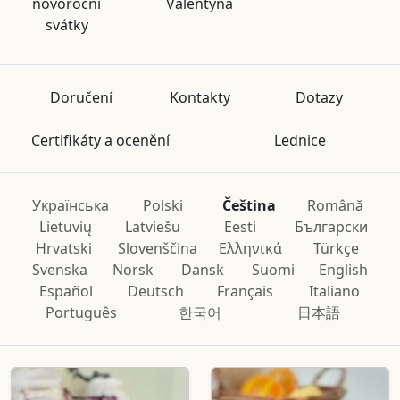
novoroční
Valentýna
svátky
Doručení
Kontakty
Dotazy
Certifikáty a ocenění
Lednice
Українська
Polski
Čeština
Română
Lietuvių
Latviešu
Eesti
Български
Hrvatski
Slovenščina
Ελληνικά
Türkçe
Svenska
Norsk
Dansk
Suomi
English
Español
Deutsch
Français
Italiano
Português
한국어
日本語