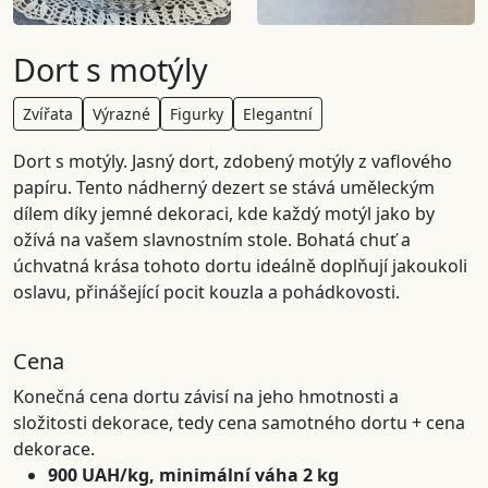
Dort s motýly
Zvířata
Výrazné
Figurky
Elegantní
Dort s motýly. Jasný dort, zdobený motýly z vaflového
papíru. Tento nádherný dezert se stává uměleckým
dílem díky jemné dekoraci, kde každý motýl jako by
ožívá na vašem slavnostním stole. Bohatá chuť a
úchvatná krása tohoto dortu ideálně doplňují jakoukoli
oslavu, přinášející pocit kouzla a pohádkovosti.
Cena
Konečná cena dortu závisí na jeho hmotnosti a
složitosti dekorace, tedy cena samotného dortu + cena
dekorace.
900 UAH/kg, minimální váha 2 kg