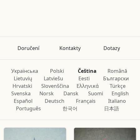
Doručení
Kontakty
Dotazy
Українська
Polski
Čeština
Română
Lietuvių
Latviešu
Eesti
Български
Hrvatski
Slovenščina
Ελληνικά
Türkçe
Svenska
Norsk
Dansk
Suomi
English
Español
Deutsch
Français
Italiano
Português
한국어
日本語