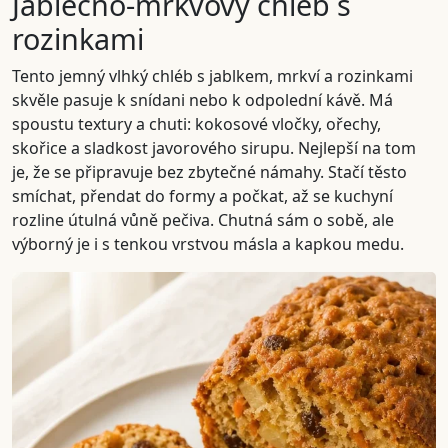
Jablečno-mrkvový chléb s
rozinkami
Tento jemný vlhký chléb s jablkem, mrkví a rozinkami
skvěle pasuje k snídani nebo k odpolední kávě. Má
spoustu textury a chuti: kokosové vločky, ořechy,
skořice a sladkost javorového sirupu. Nejlepší na tom
je, že se připravuje bez zbytečné námahy. Stačí těsto
smíchat, přendat do formy a počkat, až se kuchyní
rozline útulná vůně pečiva. Chutná sám o sobě, ale
výborný je i s tenkou vrstvou másla a kapkou medu.