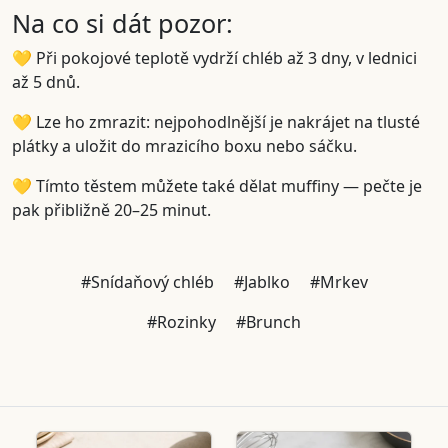
Na co si dát pozor:
💛 Při pokojové teplotě vydrží chléb až 3 dny, v lednici
až 5 dnů.
💛 Lze ho zmrazit: nejpohodlnější je nakrájet na tlusté
plátky a uložit do mrazicího boxu nebo sáčku.
💛 Tímto těstem můžete také dělat muffiny — pečte je
pak přibližně 20–25 minut.
#Snídaňový chléb
#Jablko
#Mrkev
#Rozinky
#Brunch