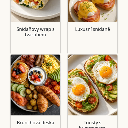
Snídaňový wrap s
Luxusní snídaně
tvarohem
Brunchová deska
Tousty s