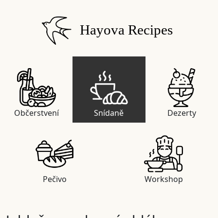
Hayova Recipes
Občerstvení
Snídaně
Dezerty
Pečivo
Workshop