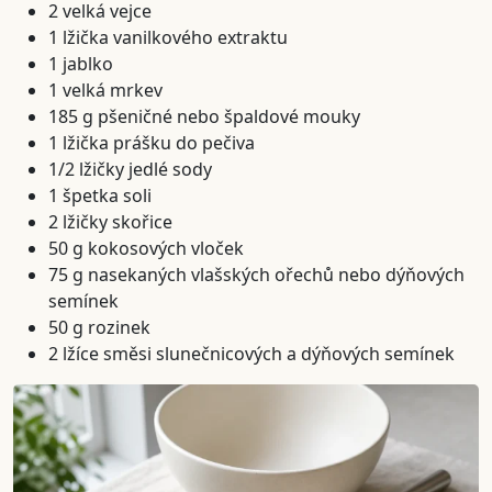
2 velká vejce
1 lžička vanilkového extraktu
1 jablko
1 velká mrkev
185 g pšeničné nebo špaldové mouky
1 lžička prášku do pečiva
1/2 lžičky jedlé sody
1 špetka soli
2 lžičky skořice
50 g kokosových vloček
75 g nasekaných vlašských ořechů nebo dýňových
semínek
50 g rozinek
2 lžíce směsi slunečnicových a dýňových semínek