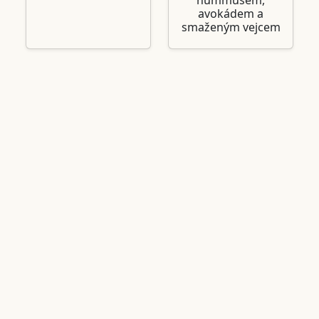
hummusem,
avokádem a
smaženým vejcem