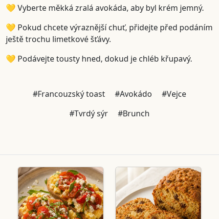
💛 Vyberte měkká zralá avokáda, aby byl krém jemný.
💛 Pokud chcete výraznější chuť, přidejte před podáním
ještě trochu limetkové šťávy.
💛 Podávejte tousty hned, dokud je chléb křupavý.
#Francouzský toast
#Avokádo
#Vejce
#Tvrdý sýr
#Brunch