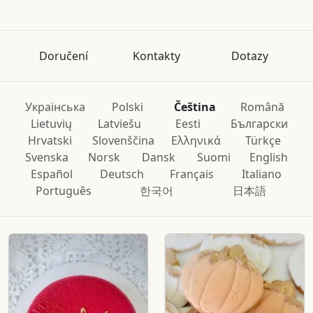
Doručení
Kontakty
Dotazy
Українська
Polski
Čeština
Română
Lietuvių
Latviešu
Eesti
Български
Hrvatski
Slovenščina
Ελληνικά
Türkçe
Svenska
Norsk
Dansk
Suomi
English
Español
Deutsch
Français
Italiano
Português
한국어
日本語