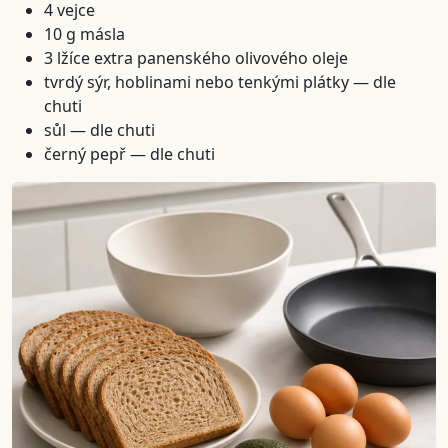
4 vejce
10 g másla
3 lžíce extra panenského olivového oleje
tvrdý sýr, hoblinami nebo tenkými plátky — dle
chuti
sůl — dle chuti
černý pepř — dle chuti