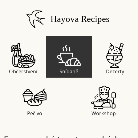
Hayova Recipes
Občerstvení
Snídaně
Dezerty
Pečivo
Workshop