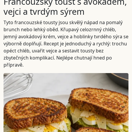
Francouzský toust s avokádem,
vejci a tvrdým sýrem
Tyto francouzské tousty jsou skvělý nápad na pomalý
brunch nebo lehký oběd. Křupavý celozrnný chléb,
jemný avokádový krém, vejce a hoblinky tvrdého sýra se
výborně doplňují. Recept je jednoduchý a rychlý: trochu
opéct chléb, uvařit vejce a sestavit tousty bez
zbytečných komplikací. Nejlépe chutnají hned po
přípravě.