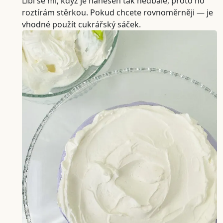
Líbí se mi, když je nanesen tak nedbale, proto ho
roztírám stěrkou. Pokud chcete rovnoměrněji — je
vhodné použít cukrářský sáček.