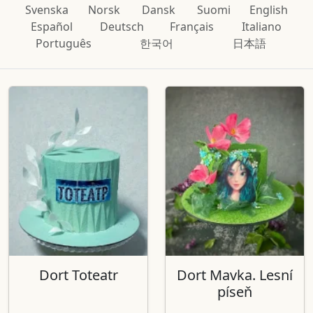
Svenska
Norsk
Dansk
Suomi
English
Español
Deutsch
Français
Italiano
Português
한국어
日本語
Dort Toteatr
Dort Mavka. Lesní
píseň