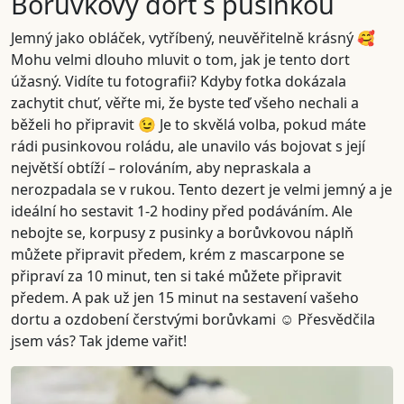
Borůvkový dort s pusinkou
Jemný jako obláček, vytříbený, neuvěřitelně krásný 🥰
Mohu velmi dlouho mluvit o tom, jak je tento dort
úžasný. Vidíte tu fotografii? Kdyby fotka dokázala
zachytit chuť, věřte mi, že byste teď všeho nechali a
běželi ho připravit 😉 Je to skvělá volba, pokud máte
rádi pusinkovou roládu, ale unavilo vás bojovat s její
největší obtíží – rolováním, aby nepraskala a
nerozpadala se v rukou. Tento dezert je velmi jemný a je
ideální ho sestavit 1-2 hodiny před podáváním. Ale
nebojte se, korpusy z pusinky a borůvkovou náplň
můžete připravit předem, krém z mascarpone se
připraví za 10 minut, ten si také můžete připravit
předem. A pak už jen 15 minut na sestavení vašeho
dortu a ozdobení čerstvými borůvkami ☺️ Přesvědčila
jsem vás? Tak jdeme vařit!