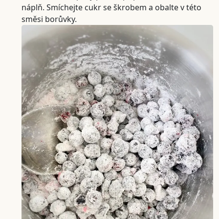
náplň. Smíchejte cukr se škrobem a obalte v této
směsi borůvky.