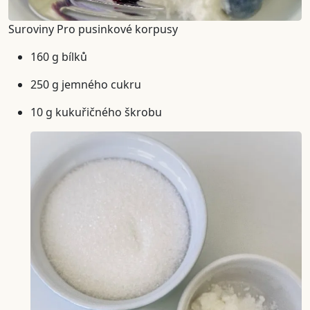
Suroviny Pro pusinkové korpusy
160 g bílků
250 g jemného cukru
10 g kukuřičného škrobu