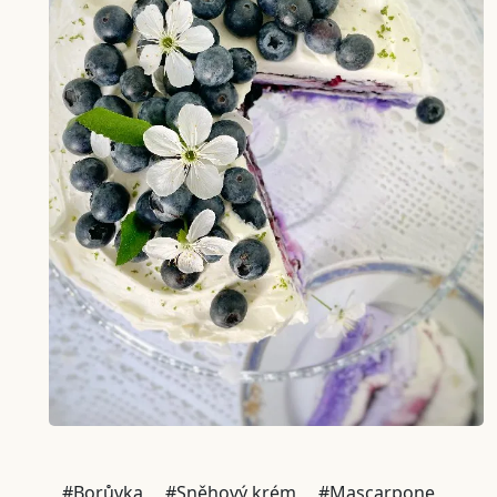
#Borůvka
#Sněhový krém
#Mascarpone