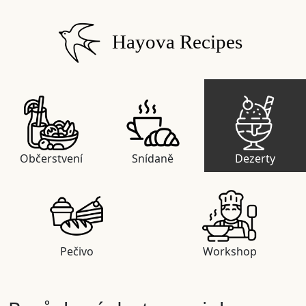
Hayova Recipes
Občerstvení
Snídaně
Dezerty
Pečivo
Workshop