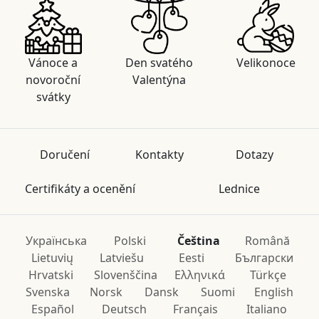
Vánoce a
Den svatého
Velikonoce
novoroční
Valentýna
svátky
Doručení
Kontakty
Dotazy
Certifikáty a ocenění
Lednice
Українська
Polski
Čeština
Română
Lietuvių
Latviešu
Eesti
Български
Hrvatski
Slovenščina
Ελληνικά
Türkçe
Svenska
Norsk
Dansk
Suomi
English
Español
Deutsch
Français
Italiano