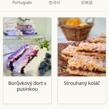
Português
한국어
日本語
Borůvkový dort s
Strouhaný koláč
pusinkou