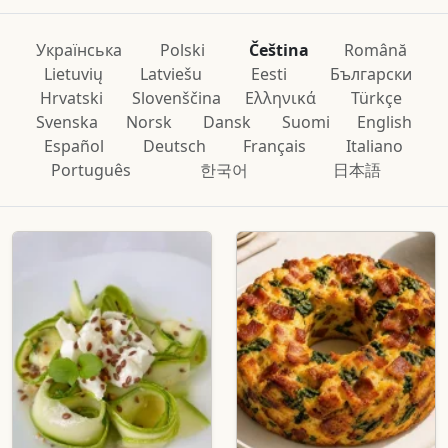
Українська
Polski
Čeština
Română
Lietuvių
Latviešu
Eesti
Български
Hrvatski
Slovenščina
Ελληνικά
Türkçe
Svenska
Norsk
Dansk
Suomi
English
Español
Deutsch
Français
Italiano
Português
한국어
日本語