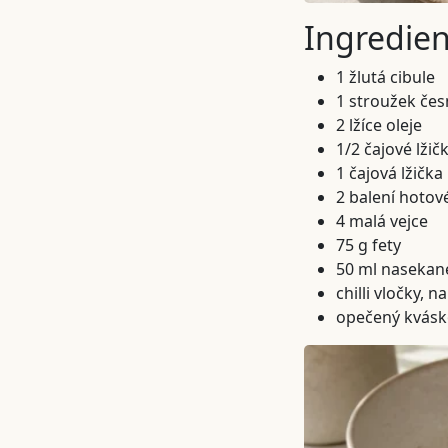
Ingredie
1 žlutá cibule
1 stroužek če
2 lžíce oleje
1/2 čajové lžič
1 čajová lžičk
2 balení hotov
4 malá vejce
75 g fety
50 ml nasekané
chilli vločky, 
opečený kvásk