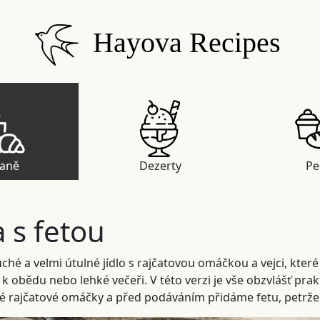
Hayova Recipes
daně
Dezerty
Pe
 s fetou
hé a velmi útulné jídlo s rajčatovou omáčkou a vejci, které 
 k obědu nebo lehké večeři. V této verzi je vše obzvlášť prak
é rajčatové omáčky a před podáváním přidáme fetu, petržel a