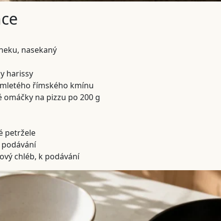
nce
sneku, nasekaný
ky harissy
a mletého římského kmínu
é omáčky na pizzu po 200 g
 petržele
na podávání
ový chléb, k podávání