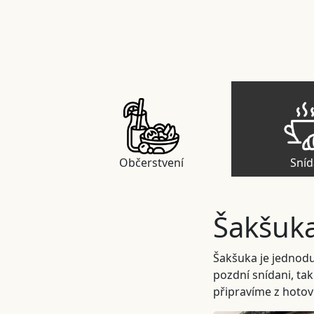
Občerstvení
Sní
Šakšuka
Šakšuka je jednoduc
pozdní snídani, tak
připravíme z hotov