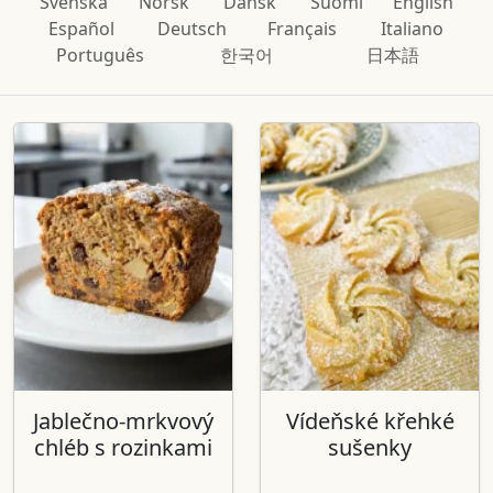
Svenska
Norsk
Dansk
Suomi
English
Español
Deutsch
Français
Italiano
Português
한국어
日本語
Jablečno-mrkvový
Vídeňské křehké
chléb s rozinkami
sušenky