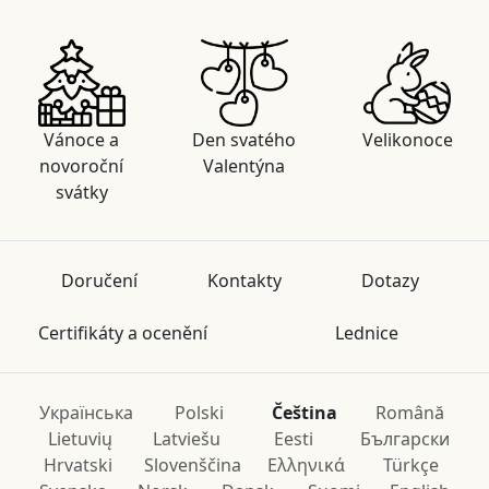
Vánoce a
Den svatého
Velikonoce
novoroční
Valentýna
svátky
Doručení
Kontakty
Dotazy
Certifikáty a ocenění
Lednice
Українська
Polski
Čeština
Română
Lietuvių
Latviešu
Eesti
Български
Hrvatski
Slovenščina
Ελληνικά
Türkçe