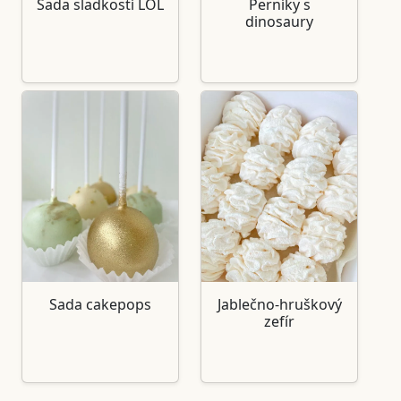
Sada sladkostí LOL
Perníky s
dinosaury
Sada cakepops
Jablečno-hruškový
zefír