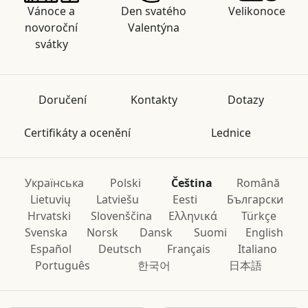
Vánoce a
Den svatého
Velikonoce
novoroční
Valentýna
svátky
Doručení
Kontakty
Dotazy
Certifikáty a ocenění
Lednice
Українська
Polski
Čeština
Română
Lietuvių
Latviešu
Eesti
Български
Hrvatski
Slovenščina
Ελληνικά
Türkçe
Svenska
Norsk
Dansk
Suomi
English
Español
Deutsch
Français
Italiano
Português
한국어
日本語