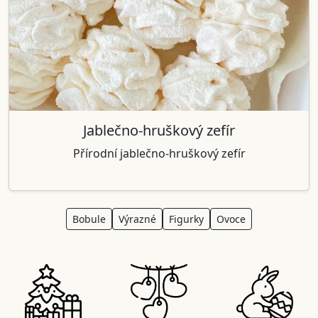
Jablečno-hruškový zefír
Přírodní jablečno-hruškový zefír
Bobule
Výrazné
Figurky
Ovoce