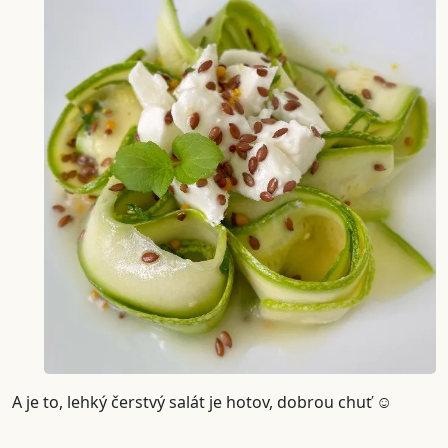
A je to, lehký čerstvý salát je hotov, dobrou chuť ☺️