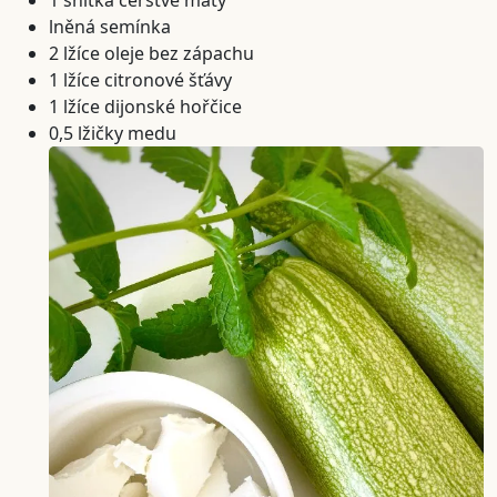
1 snítka čerstvé máty
lněná semínka
2 lžíce oleje bez zápachu
1 lžíce citronové šťávy
1 lžíce dijonské hořčice
0,5 lžičky medu