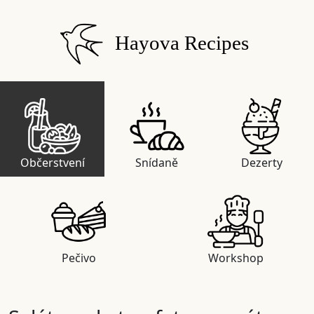
Hayova Recipes
Občerstvení
Snídaně
Dezerty
Pečivo
Workshop