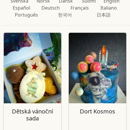
Svenska
Norsk
Dansk
Suomi
English
Español
Deutsch
Français
Italiano
Português
한국어
日本語
Dětská vánoční
Dort Kosmos
sada