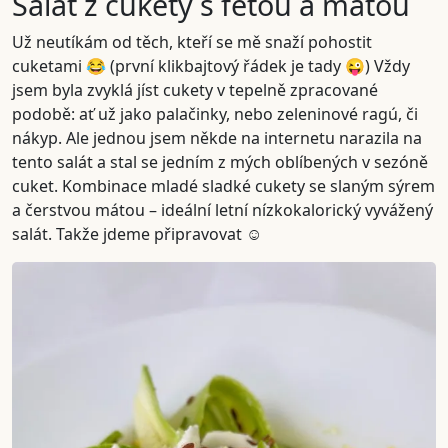
Salát z cukety s fetou a mátou
Už neutíkám od těch, kteří se mě snaží pohostit
cuketami 😂 (první klikbajtový řádek je tady 😜) Vždy
jsem byla zvyklá jíst cukety v tepelně zpracované
podobě: ať už jako palačinky, nebo zeleninové ragú, či
nákyp. Ale jednou jsem někde na internetu narazila na
tento salát a stal se jedním z mých oblíbených v sezóně
cuket. Kombinace mladé sladké cukety se slaným sýrem
a čerstvou mátou – ideální letní nízkokalorický vyvážený
salát. Takže jdeme připravovat ☺️