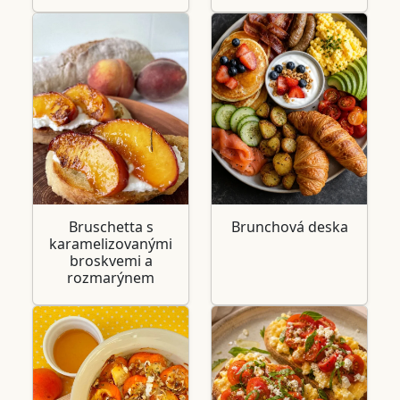
Bruschetta s
Brunchová deska
karamelizovanými
broskvemi a
rozmarýnem