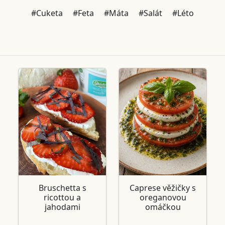
#Cuketa
#Feta
#Máta
#Salát
#Léto
Bruschetta s
Caprese věžičky s
ricottou a
oreganovou
jahodami
omáčkou