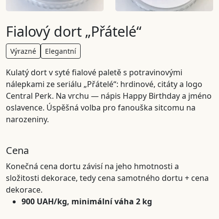
Fialový dort „Přátelé“
Výrazné
Elegantní
Kulatý dort v syté fialové paletě s potravinovými
nálepkami ze seriálu „Přátelé“: hrdinové, citáty a logo
Central Perk. Na vrchu — nápis Happy Birthday a jméno
oslavence. Úspěšná volba pro fanouška sitcomu na
narozeniny.
Cena
Konečná cena dortu závisí na jeho hmotnosti a
složitosti dekorace, tedy cena samotného dortu + cena
dekorace.
900 UAH/kg, minimální váha 2 kg