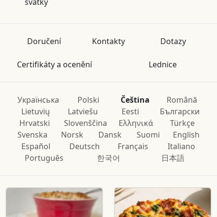
svátky
Doručení
Kontakty
Dotazy
Certifikáty a ocenění
Lednice
Українська
Polski
Čeština
Română
Lietuvių
Latviešu
Eesti
Български
Hrvatski
Slovenščina
Ελληνικά
Türkçe
Svenska
Norsk
Dansk
Suomi
English
Español
Deutsch
Français
Italiano
Português
한국어
日本語