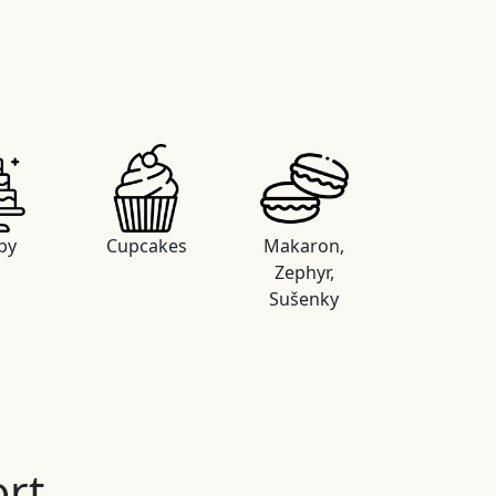
by
Cupcakes
Makaron,
Zephyr,
Sušenky
ort