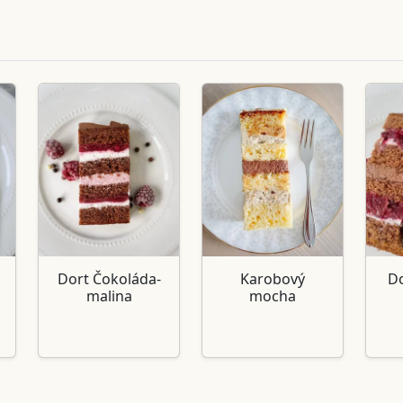
Dort Čokoláda-
Karobový
Do
malina
mocha