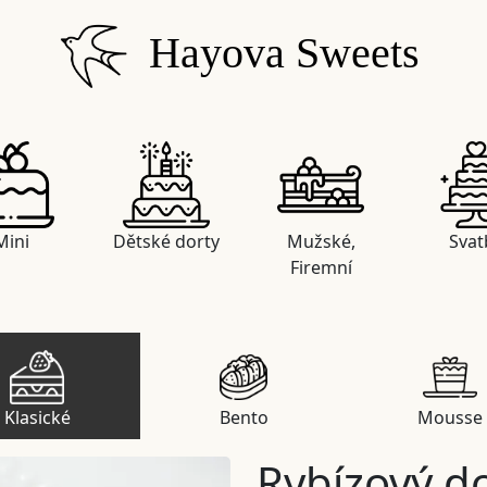
Hayova Sweets
Mini
Dětské dorty
Mužské,
Svat
Firemní
Klasické
Bento
Mousse
Rybízový d