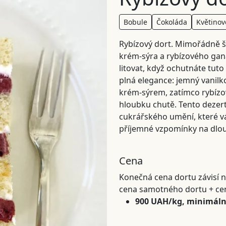
Bobule
Čokoláda
Květinov
Rybízový dort. Mimořádně šl
krém-sýra a rybízového gan
litovat, když ochutnáte tut
plná elegance: jemný vanil
krém-sýrem, zatímco rybízo
hloubku chutě. Tento dezer
cukrářského umění, které v
příjemné vzpomínky na dlo
Cena
Konečná cena dortu závisí n
cena samotného dortu + ce
900 UAH/kg, minimáln