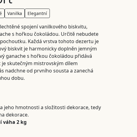
é
Vanilka
Elegantní
echtěné spojení vanilkového biskvitu,
ache s hořkou čokoládou. Určitě nebudete
o pochoutku. Každá vrstva tohoto dezertu je
kový biskvit je harmonicky doplněn jemným
vý ganache s hořkou čokoládou přidává
t je skutečným mistrovským dílem
ás nadchne od prvního sousta a zanechá
uhou dobu.
a jeho hmotnosti a složitosti dekorace, tedy
na dekorace.
í váha 2 kg