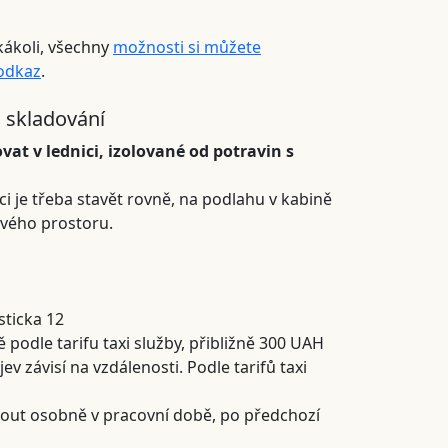
kákoli, všechny
možnosti si můžete
 odkaz
.
 skladování
vat v lednici, izolované od potravin s
ci je třeba stavět rovně, na podlahu v kabině
vého prostoru.
sticka 12
 podle tarifu taxi služby, přibližně 300 UAH
 závisí na vzdálenosti. Podle tarifů taxi
out osobně v pracovní době, po předchozí