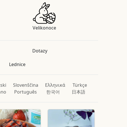
Velikonoce
Dotazy
Lednice
ski
Slovenščina
Ελληνικά
Türkçe
iano
Português
한국어
日本語