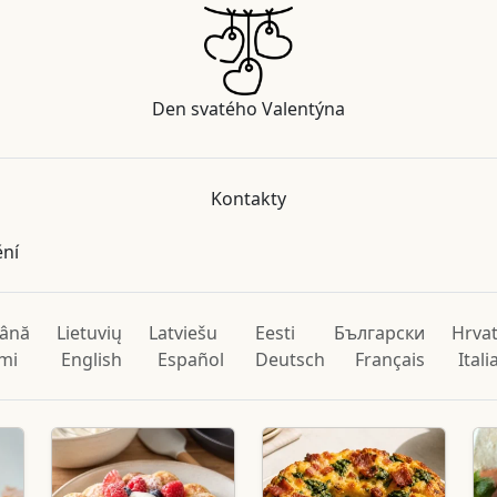
Den svatého Valentýna
Kontakty
ění
ână
Lietuvių
Latviešu
Eesti
Български
Hrvat
mi
English
Español
Deutsch
Français
Ital