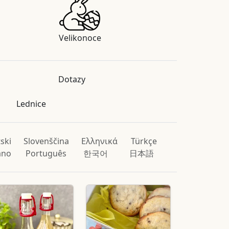
Velikonoce
Dotazy
Lednice
ski
Slovenščina
Ελληνικά
Türkçe
iano
Português
한국어
日本語