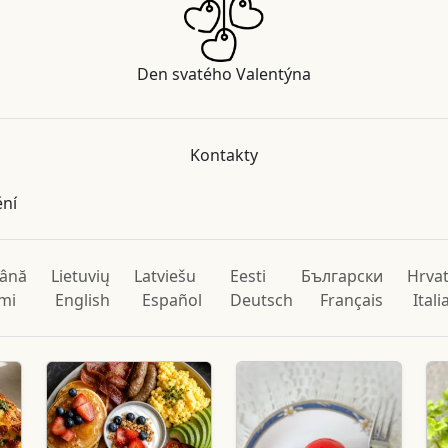
Den svatého Valentýna
Kontakty
ění
ână
Lietuvių
Latviešu
Eesti
Български
Hrvat
mi
English
Español
Deutsch
Français
Ital