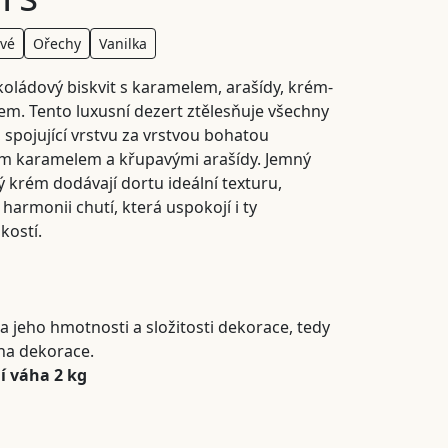
ové
Ořechy
Vanilka
koládový biskvit s karamelem, arašídy, krém-
. Tento luxusní dezert ztělesňuje všechny
 spojující vrstvu za vrstvou bohatou
ým karamelem a křupavými arašídy. Jemný
 krém dodávají dortu ideální texturu,
harmonii chutí, která uspokojí i ty
kostí.
a jeho hmotnosti a složitosti dekorace, tedy
na dekorace.
í váha 2 kg