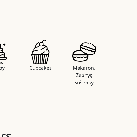
by
Cupcakes
Makaron,
Zephyr,
Sušenky
rs