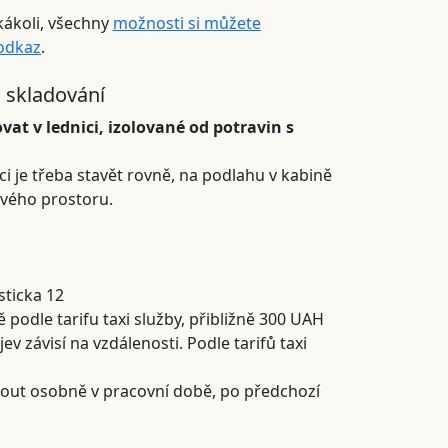
kákoli, všechny
možnosti si můžete
 odkaz
.
 skladování
vat v lednici, izolované od potravin s
ci je třeba stavět rovně, na podlahu v kabině
vého prostoru.
sticka 12
 podle tarifu taxi služby, přibližně 300 UAH
 závisí na vzdálenosti. Podle tarifů taxi
out osobně v pracovní době, po předchozí