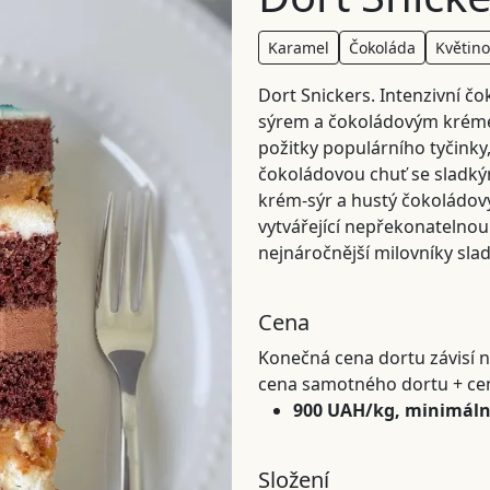
Karamel
Čokoláda
Květin
Dort Snickers. Intenzivní čo
sýrem a čokoládovým krémem
požitky populárního tyčinky,
čokoládovou chuť se sladk
krém-sýr a hustý čokoládový
vytvářející nepřekonatelnou 
nejnáročnější milovníky slad
Cena
Konečná cena dortu závisí n
cena samotného dortu + ce
900 UAH/kg, minimáln
Složení