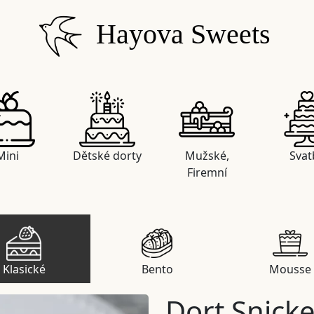
Hayova Sweets
Mini
Dětské dorty
Mužské,
Svat
Firemní
Klasické
Bento
Mousse
Dort Snicke