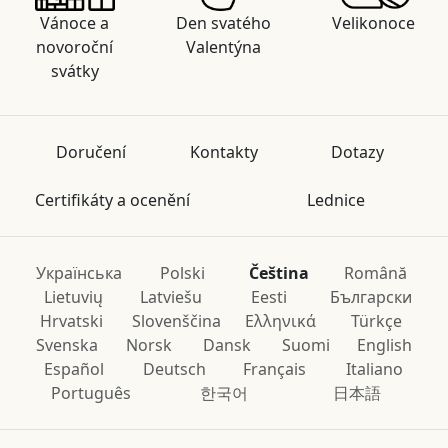
Vánoce a
Den svatého
Velikonoce
novoroční
Valentýna
svátky
Doručení
Kontakty
Dotazy
Certifikáty a ocenění
Lednice
Українська
Polski
Čeština
Română
Lietuvių
Latviešu
Eesti
Български
Hrvatski
Slovenščina
Ελληνικά
Türkçe
Svenska
Norsk
Dansk
Suomi
English
Español
Deutsch
Français
Italiano
Português
한국어
日本語