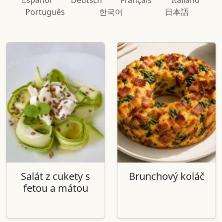
Português
한국어
日本語
Salát z cukety s
Brunchový koláč
fetou a mátou