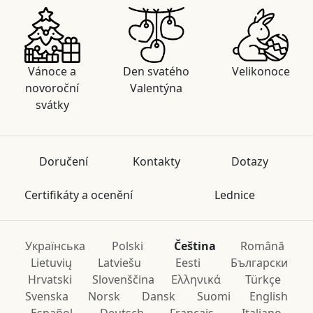
Vánoce a
Den svatého
Velikonoce
novoroční
Valentýna
svátky
Doručení
Kontakty
Dotazy
Certifikáty a ocenění
Lednice
Українська
Polski
Čeština
Română
Lietuvių
Latviešu
Eesti
Български
Hrvatski
Slovenščina
Ελληνικά
Türkçe
Svenska
Norsk
Dansk
Suomi
English
Español
Deutsch
Français
Italiano