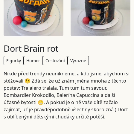
Dort Brain rot
Figurky
Humor
Cestování
Výrazné
Nikde před trendy neunikneme, a kdo jsme, abychom si
stěžovali 😉 Zdá se, že už znám jména mnoha z těchto
postav: Tralalero tralala, Tum tum tum savour,
Bombardier Krokodilo, Balerína Capuccina a další
úžasné bytosti 😁. A pokud je o ně vaše dítě začalo
zajímat, už je pravděpodobně všechny skoro zná ) Dort
s oblíbenými dětskými chudáky určitě potěší.