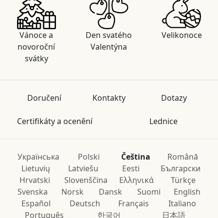
Vánoce a
Den svatého
Velikonoce
novoroční
Valentýna
svátky
Doručení
Kontakty
Dotazy
Certifikáty a ocenění
Lednice
Українська
Polski
Čeština
Română
Lietuvių
Latviešu
Eesti
Български
Hrvatski
Slovenščina
Ελληνικά
Türkçe
Svenska
Norsk
Dansk
Suomi
English
Español
Deutsch
Français
Italiano
Português
한국어
日本語