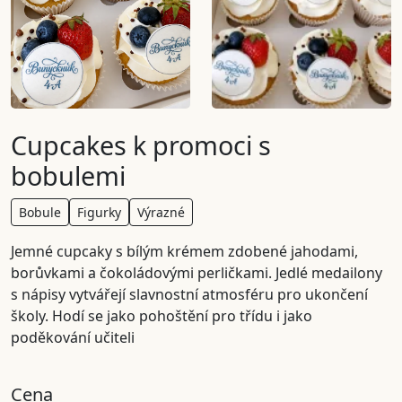
Cupcakes k promoci s
bobulemi
Bobule
Figurky
Výrazné
Jemné cupcaky s bílým krémem zdobené jahodami,
borůvkami a čokoládovými perličkami. Jedlé medailony
s nápisy vytvářejí slavnostní atmosféru pro ukončení
školy. Hodí se jako pohoštění pro třídu i jako
poděkování učiteli
Cena