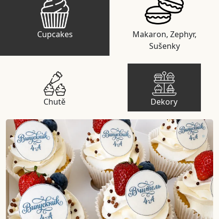
Cupcakes
Makaron, Zephyr,
Sušenky
Chutě
Dekory