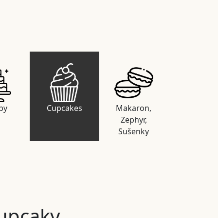
by
Cupcakes
Makaron,
Zephyr,
Sušenky
upcaky