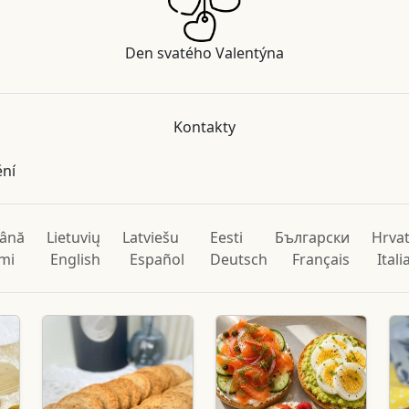
Den svatého Valentýna
Kontakty
ění
ână
Lietuvių
Latviešu
Eesti
Български
Hrvat
mi
English
Español
Deutsch
Français
Ital