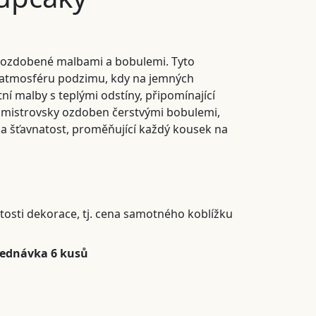
 ozdobené malbami a bobulemi. Tyto
í atmosféru podzimu, kdy na jemných
tní malby s teplými odstíny, připomínající
je mistrovsky ozdoben čerstvými bobulemi,
u a šťavnatost, proměňující každý kousek na
itosti dekorace, tj. cena samotného koblížku
jednávka 6 kusů