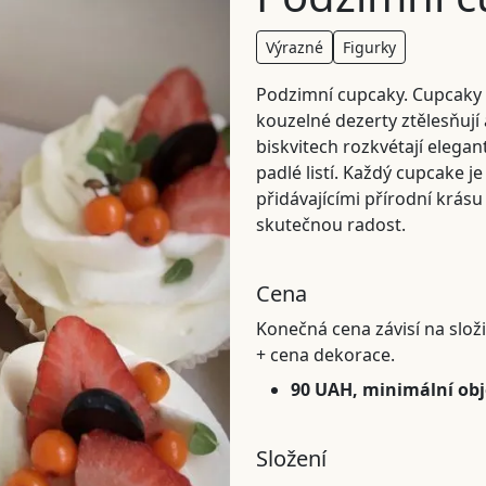
Výrazné
Figurky
Podzimní cupcaky. Cupcaky
kouzelné dezerty ztělesňuj
biskvitech rozkvétají elegan
padlé listí. Každý cupcake 
přidávajícími přírodní krás
skutečnou radost.
Cena
Konečná cena závisí na slož
+ cena dekorace.
90 UAH, minimální ob
Složení