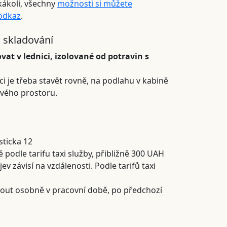
kákoli, všechny
možnosti si můžete
 odkaz
.
 skladování
vat v lednici, izolované od potravin s
ci je třeba stavět rovně, na podlahu v kabině
vého prostoru.
sticka 12
 podle tarifu taxi služby, přibližně 300 UAH
 závisí na vzdálenosti. Podle tarifů taxi
out osobně v pracovní době, po předchozí