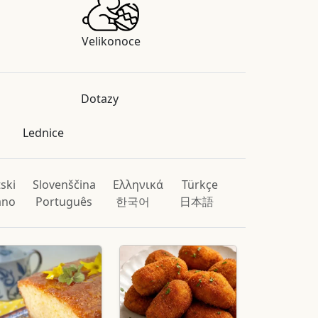
Velikonoce
Dotazy
Lednice
ski
Slovenščina
Ελληνικά
Türkçe
iano
Português
한국어
日本語