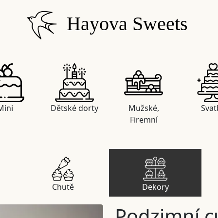
Hayova Sweets
Mini
Dětské dorty
Mužské,
Svat
Firemní
Chutě
Dekory
Podzimní c