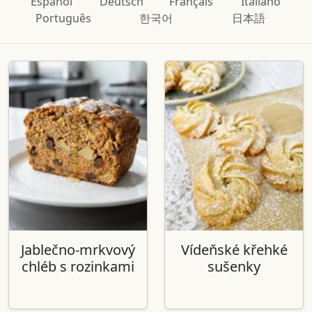
Español
Deutsch
Français
Italiano
Português
한국어
日本語
Jablečno-mrkvový
Vídeňské křehké
chléb s rozinkami
sušenky