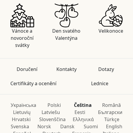
Vánoce a
Den svatého
Velikonoce
novoroční
Valentýna
svátky
Doručení
Kontakty
Dotazy
Certifikáty a ocenění
Lednice
Українська
Polski
Čeština
Română
Lietuvių
Latviešu
Eesti
Български
Hrvatski
Slovenščina
Ελληνικά
Türkçe
Svenska
Norsk
Dansk
Suomi
English