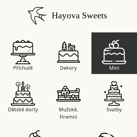
Hayova Sweets
Příchutě
Dekory
Mini
Dětské dorty
Mužské,
Svatby
Firemní