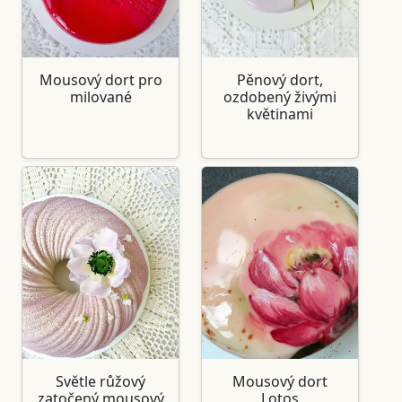
Mousový dort pro
Pěnový dort,
milované
ozdobený živými
květinami
Světle růžový
Mousový dort
zatočený mousový
Lotos