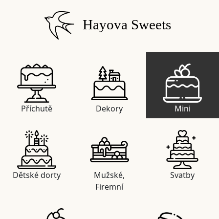
Hayova Sweets
Příchutě
Dekory
Mini
Dětské dorty
Mužské,
Svatby
Firemní