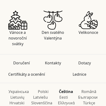
Vánoce a
Den svatého
Velikonoce
novoroční
Valentýna
svátky
Doručení
Kontakty
Dotazy
Certifikáty a ocenění
Lednice
Українська
Polski
Čeština
Română
Lietuvių
Latviešu
Eesti
Български
Hrvatski
Slovenščina
Ελληνικά
Türkçe