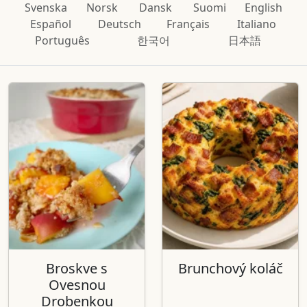
Svenska
Norsk
Dansk
Suomi
English
Español
Deutsch
Français
Italiano
Português
한국어
日本語
Broskve s
Brunchový koláč
Ovesnou
Drobenkou