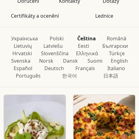
Doručení
Kontakty
Dotazy
Certifikáty a ocenění
Lednice
Українська
Polski
Čeština
Română
Lietuvių
Latviešu
Eesti
Български
Hrvatski
Slovenščina
Ελληνικά
Türkçe
Svenska
Norsk
Dansk
Suomi
English
Español
Deutsch
Français
Italiano
Português
한국어
日本語