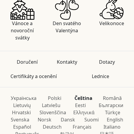
Vánoce a
Den svatého
Velikonoce
novoroční
Valentýna
svátky
Doručení
Kontakty
Dotazy
Certifikáty a ocenění
Lednice
Українська
Polski
Čeština
Română
Lietuvių
Latviešu
Eesti
Български
Hrvatski
Slovenščina
Ελληνικά
Türkçe
Svenska
Norsk
Dansk
Suomi
English
Español
Deutsch
Français
Italiano
Português
한국어
日本語