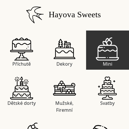
Hayova Sweets
Příchutě
Dekory
Mini
Dětské dorty
Mužské,
Svatby
Firemní