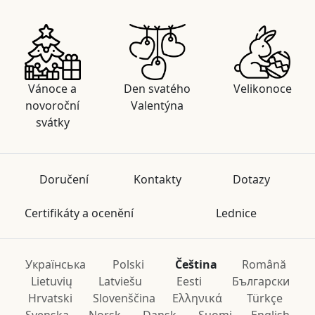
Vánoce a
Den svatého
Velikonoce
novoroční
Valentýna
svátky
Doručení
Kontakty
Dotazy
Certifikáty a ocenění
Lednice
Українська
Polski
Čeština
Română
Lietuvių
Latviešu
Eesti
Български
Hrvatski
Slovenščina
Ελληνικά
Türkçe
Svenska
Norsk
Dansk
Suomi
English