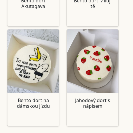
Bento dort
Bento dort Miluji
Akutagava
tě
Bento dort na
Jahodový dort s
dámskou jízdu
nápisem