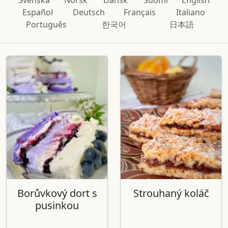
Español
Deutsch
Français
Italiano
Português
한국어
日本語
Borůvkový dort s
Strouhaný koláč
pusinkou