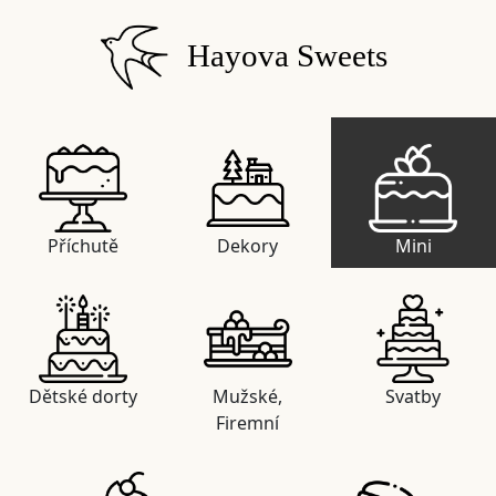
Hayova Sweets
Příchutě
Dekory
Mini
Dětské dorty
Mužské,
Svatby
Firemní